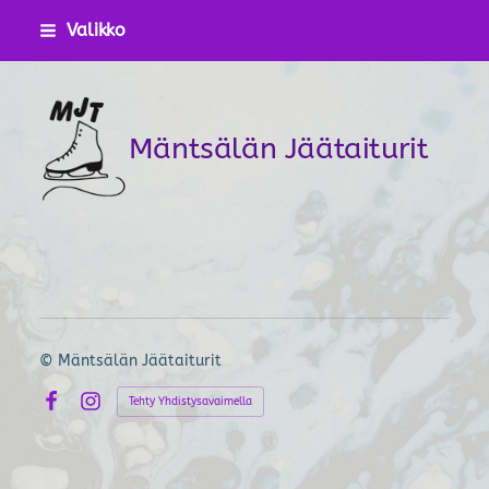
Siirry
Valikko
sivun
sisältöön
Mäntsälän Jäätaiturit
©
Mäntsälän Jäätaiturit
Tehty Yhdistysavaimella
Facebook
Instagram