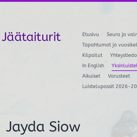
Jäätaiturit
Etusivu
Seura ja val
Tapahtumat ja vuosike
Kilpailut
Yhteystiedo
In English
Yksinluiste
Aikuiset
Varusteet
Luistelupassit 2026-2
Jayda Siow