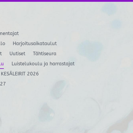
mentajat
llo
Harjoitusaikataulut
t
Uutiset
Tähtiseura
lu
Luistelukoulu ja harrastajat
KESÄLEIRIT 2026
027