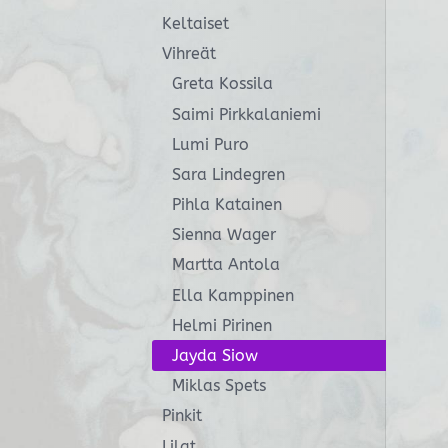
Keltaiset
Vihreät
Greta Kossila
Saimi Pirkkalaniemi
Lumi Puro
Sara Lindegren
Pihla Katainen
Sienna Wager
Martta Antola
Ella Kamppinen
Helmi Pirinen
Jayda Siow
Miklas Spets
Pinkit
Lilat