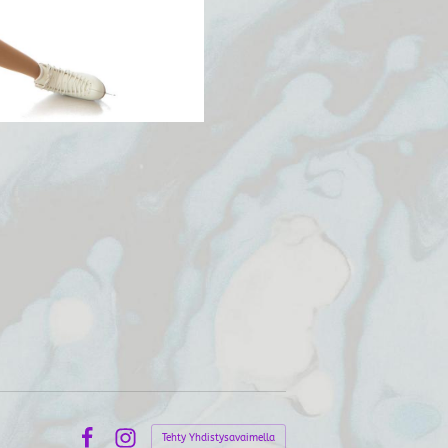
Tehty Yhdistysavaimella