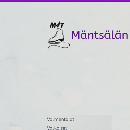
Siirry
sivun
sisältöön
Mäntsälän 
Valmentajat
Valkoiset