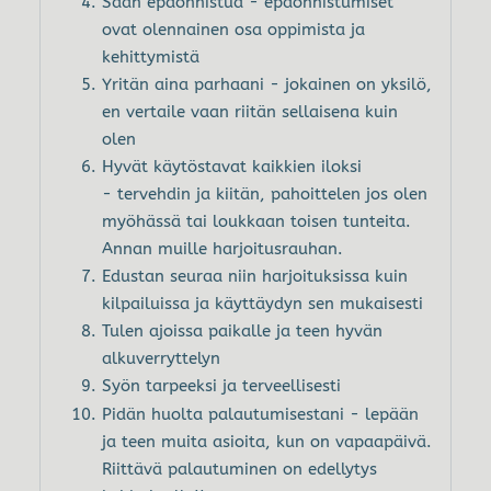
Saan epäonnistua - epäonnistumiset
ovat olennainen osa oppimista ja
kehittymistä
Yritän aina parhaani - jokainen on yksilö,
en vertaile vaan riitän sellaisena kuin
olen
Hyvät käytöstavat kaikkien iloksi
- tervehdin ja kiitän, pahoittelen jos olen
myöhässä tai loukkaan toisen tunteita.
Annan muille harjoitusrauhan.
Edustan seuraa niin harjoituksissa kuin
kilpailuissa ja käyttäydyn sen mukaisesti
Tulen ajoissa paikalle ja teen hyvän
alkuverryttelyn
Syön tarpeeksi ja terveellisesti
Pidän huolta palautumisestani - lepään
ja teen muita asioita, kun on vapaapäivä.
Riittävä palautuminen on edellytys