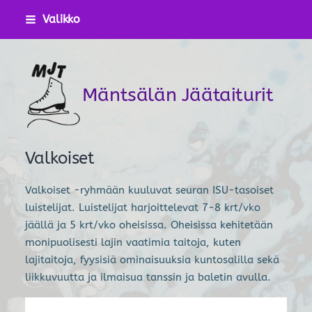
Siirry
Valikko
sivun
sisältöön
Mäntsälän Jäätaiturit
Valkoiset
Valkoiset -ryhmään kuuluvat seuran ISU-tasoiset
luistelijat. Luistelijat harjoittelevat 7-8 krt/vko
jäällä ja 5 krt/vko oheisissa. Oheisissa kehitetään
monipuolisesti lajin vaatimia taitoja, kuten
lajitaitoja, fyysisiä ominaisuuksia kuntosalilla sekä
liikkuvuutta ja ilmaisua tanssin ja baletin avulla.