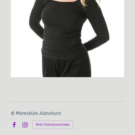
©
Mäntsälän Jäätaiturit
Tehty Yhdistysavaimella
Facebook
Instagram