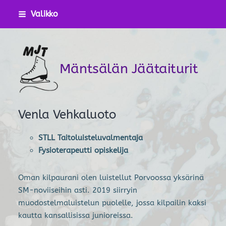
Siirry
Valikko
sivun
sisältöön
Mäntsälän Jäätaiturit
Venla Vehkaluoto
STLL Taitoluisteluvalmentaja
Fysioterapeutti opiskelija
Oman kilpaurani olen luistellut Porvoossa yksärinä
SM-noviiseihin asti. 2019 siirryin
muodostelmaluistelun puolelle, jossa kilpailin kaksi
kautta kansallisissa junioreissa.