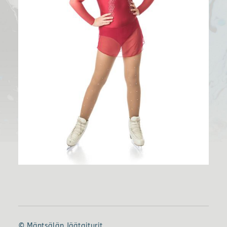
©
Mäntsälän Jäätaiturit