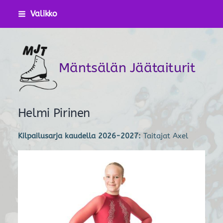
Siirry
Valikko
sivun
sisältöön
Mäntsälän Jäätaiturit
Helmi Pirinen
Kilpailusarja kaudella 2026-2027:
Taitajat Axel