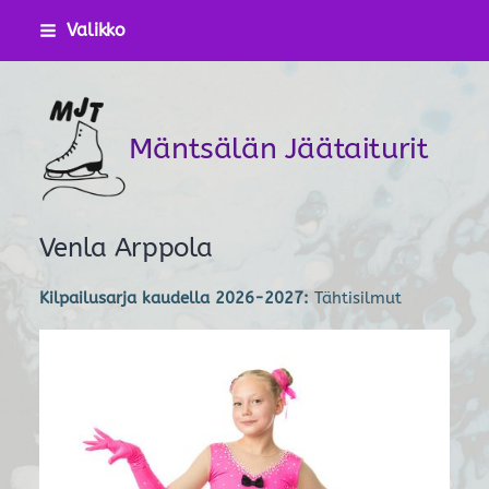
Siirry
Valikko
sivun
sisältöön
Mäntsälän Jäätaiturit
Venla Arppola
Kilpailusarja kaudella 2026-2027:
Tähtisilmut