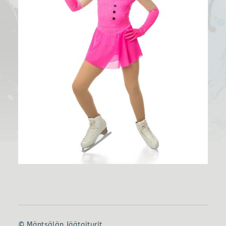
©
Mäntsälän Jäätaiturit