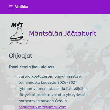
Siirry
Valikko
sivun
sisältöön
Mäntsälän Jäätaiturit
Ohjaajat
Fanni Ketola (koululaiset)
vastaa koululaisten ohjaamisesta ja
toiminnasta kaudella 2026-2027
ryhmän valmennukseen ja luistelijoihin
liittyvissä asioissa voi olla yhteydessä
harrastevastaavaan Cessiin
ceciliatorn.mjt@gmail.com