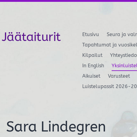
Jäätaiturit
Etusivu
Seura ja val
Tapahtumat ja vuosike
Kilpailut
Yhteystiedo
In English
Yksinluiste
Aikuiset
Varusteet
Luistelupassit 2026-2
Sara Lindegren