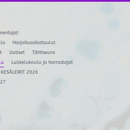
mentajat
llo
Harjoitusaikataulut
t
Uutiset
Tähtiseura
lu
Luistelukoulu ja harrastajat
KESÄLEIRIT 2026
027