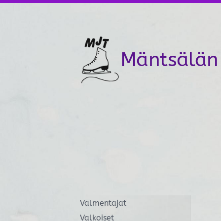
Siirry
sivun
sisältöön
Mäntsälän 
Valmentajat
Valkoiset