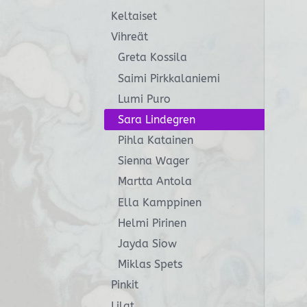
Keltaiset
Vihreät
Greta Kossila
Saimi Pirkkalaniemi
Lumi Puro
Sara Lindegren
Pihla Katainen
Sienna Wager
Martta Antola
Ella Kamppinen
Helmi Pirinen
Jayda Siow
Miklas Spets
Pinkit
Lilat